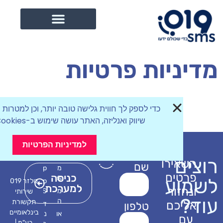
ניות פרטיות
כדי לספק לך חווית גלישה טובה יותר, וכן למטרות תפעול,
שיווק ואנליזה, האתר עושה שימוש ב-Cookies.
למדיניות הפרטיות
ם
אירו
שם
מערכת
019otp
טים
כניסה
sms
וע
019otp
טלזר 019
למערכת
חזור
מאפייני
SMS
שירותי
המערכת
תקשורת
יכם
טלפון
דפי
בינלאומיים
אודות
נחיתה
ם
בע"מ |